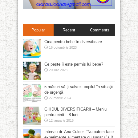
Popular
Recent
Comments
Cina pentru bebe în diversificare
16 octombrie 2023
Ce pește îi este permis lui bebe?
20 iulie 2023
5 măsuri să-ți salvezi copilul în situații
de urgență
27 martie 2024
GHIDUL DIVERSIFICĂRII – Meniu
pentru cină – 8 luni
12 ianuarie 2016
Interviu dr. Ana Culcer: ”Nu putem face
experimente alimentare cu sugarul” (II)