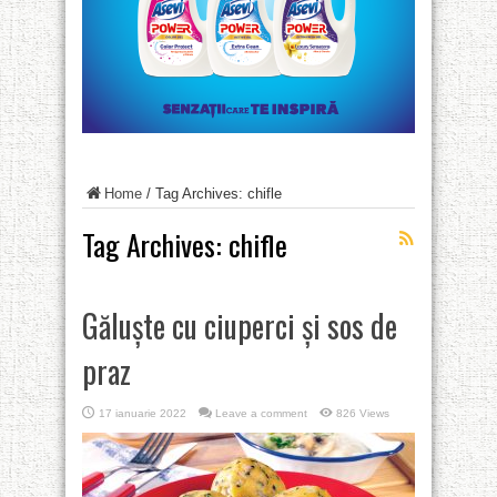
Home
/
Tag Archives: chifle
Tag Archives:
chifle
Găluște cu ciuperci și sos de
praz
17 ianuarie 2022
Leave a comment
826 Views