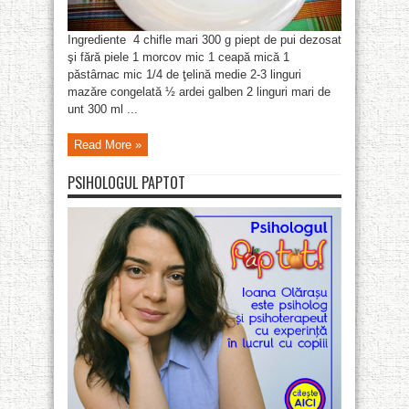
Ingrediente 4 chifle mari 300 g piept de pui dezosat
şi fără piele 1 morcov mic 1 ceapă mică 1
păstârnac mic 1/4 de ţelină medie 2-3 linguri
mazăre congelată ½ ardei galben 2 linguri mari de
unt 300 ml ...
Read More »
PSIHOLOGUL PAPTOT