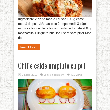
Ingrediente 2 chifle mari cu susan 500 g carne
tocată de pui, vită sau porc 2 cepe medii 3 căței
usturoi 2 linguri ulei 2 linguri pastă de tomate 200 g
mozzarella 1 linguriță busuioc uscat sare piper Mod
de ...
Read More »
Chifle calde umplute cu pui
2 aprilie 2019
Leave a comment
431 Views