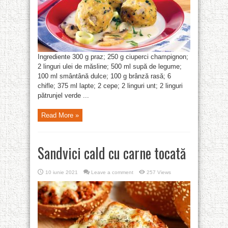
Ingrediente 300 g praz; 250 g ciuperci champignon;
2 linguri ulei de măsline; 500 ml supă de legume;
100 ml smântână dulce; 100 g brânză rasă; 6
chifle; 375 ml lapte; 2 cepe; 2 linguri unt; 2 linguri
pătrunjel verde ...
Read More »
Sandvici cald cu carne tocată
10 iunie 2021
Leave a comment
257 Views