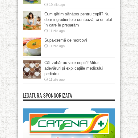
10 zile ago
Cum gătim sănătos pentru copii? Nu
doar ingredientele contează, ci și felul
în care le preparăm
11 zile ago
Supă-cremă de morcovi
11 zile ago
Cât zahăr au voie copiii? Mituri,
adevăruri și explicațiile medicului
pediatru
11 zile ago
LEGATURA SPONSORIZATA