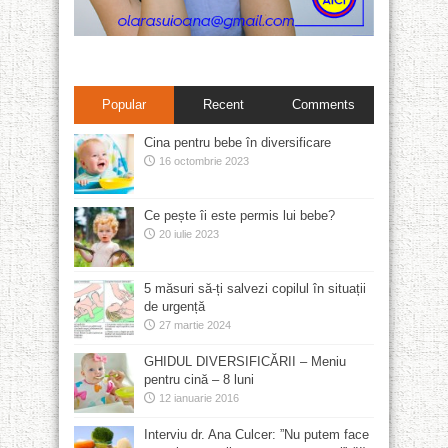
Popular
Recent
Comments
Cina pentru bebe în diversificare
16 octombrie 2023
Ce pește îi este permis lui bebe?
20 iulie 2023
5 măsuri să-ți salvezi copilul în situații
de urgență
27 martie 2024
GHIDUL DIVERSIFICĂRII – Meniu
pentru cină – 8 luni
12 ianuarie 2016
Interviu dr. Ana Culcer: ”Nu putem face