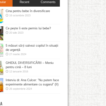
pular
Recent
Comments
Cina pentru bebe în diversificare
16 octombrie 2023
Ce pește îi este permis lui bebe?
20 iulie 2023
5 măsuri să-ți salvezi copilul în situații
de urgență
27 martie 2024
GHIDUL DIVERSIFICĂRII – Meniu
pentru cină – 8 luni
12 ianuarie 2016
Interviu dr. Ana Culcer: ”Nu putem face
experimente alimentare cu sugarul” (II)
26 septembrie 2024
MA