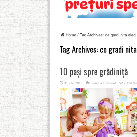
Home
/
Tag Archives: ce gradi nita alegi
Tag Archives:
ce gradi nita
10 paşi spre grădiniţă
31 iulie 2018
Leave a comment
2,190 Vi