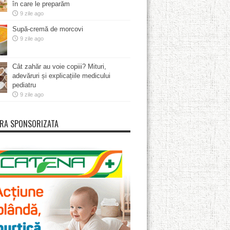
în care le preparăm
9 zile ago
Supă-cremă de morcovi
9 zile ago
Cât zahăr au voie copiii? Mituri,
adevăruri și explicațiile medicului
pediatru
9 zile ago
RA SPONSORIZATA