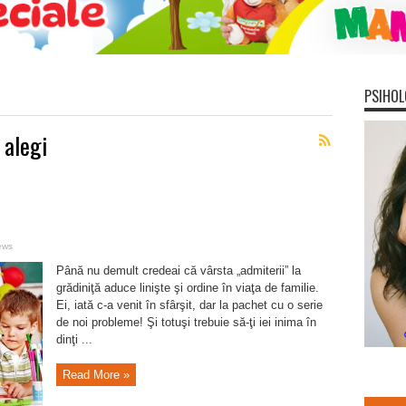
PSIHOL
 alegi
ews
Până nu demult credeai că vârsta „admiterii” la
grădiniţă aduce linişte şi ordine în viaţa de familie.
Ei, iată c-a venit în sfârşit, dar la pachet cu o serie
de noi probleme! Şi totuşi trebuie să-ţi iei inima în
dinţi ...
Read More »