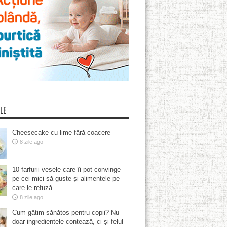
LE
Cheesecake cu lime fără coacere
8 zile ago
10 farfurii vesele care îi pot convinge
pe cei mici să guste și alimentele pe
care le refuză
8 zile ago
Cum gătim sănătos pentru copii? Nu
doar ingredientele contează, ci și felul