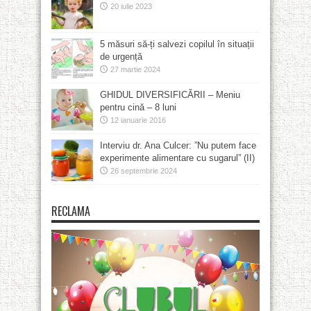
20 iulie 2023
5 măsuri să-ți salvezi copilul în situații
de urgență
27 martie 2024
GHIDUL DIVERSIFICĂRII – Meniu
pentru cină – 8 luni
12 ianuarie 2016
Interviu dr. Ana Culcer: ”Nu putem face
experimente alimentare cu sugarul” (II)
26 septembrie 2024
RECLAMA