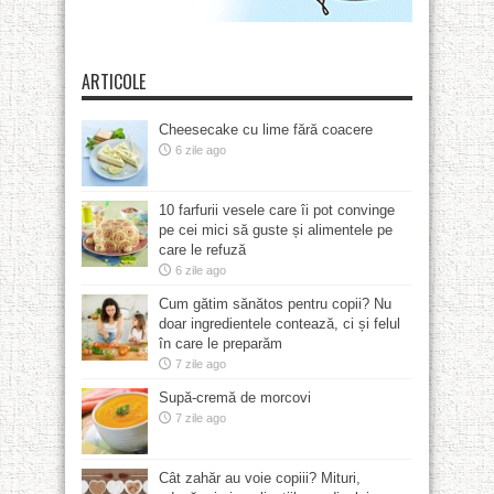
ARTICOLE
Cheesecake cu lime fără coacere
6 zile ago
10 farfurii vesele care îi pot convinge
pe cei mici să guste și alimentele pe
care le refuză
6 zile ago
Cum gătim sănătos pentru copii? Nu
doar ingredientele contează, ci și felul
în care le preparăm
7 zile ago
Supă-cremă de morcovi
7 zile ago
Cât zahăr au voie copiii? Mituri,