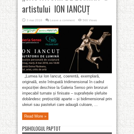
artistului ION IANCUŢ
3 mai 2018
Leave a comment
566 Views
„Lumea lui Ion Iancuț, coerentă, exemplară,
originală, este întrupată tridimensional în cadrul
expoziției deschise la Galeria Senso prin bronzuri
impecabil turnate și finisate – suprafețele șlefuite
dobândesc prețiozități aparte – și bidimensional prin
uleiuri sau pasteluri care adaugă culoare, ...
Read More »
PSIHOLOGUL PAPTOT