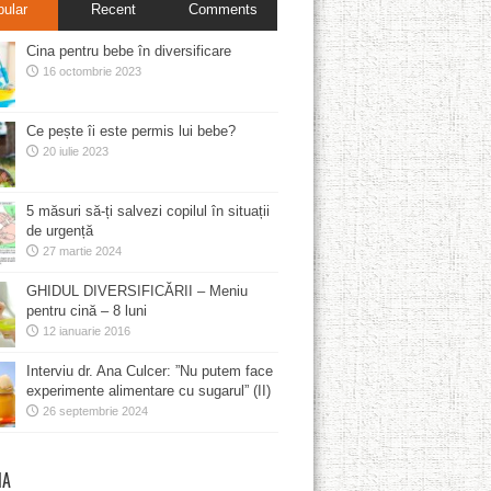
pular
Recent
Comments
Cina pentru bebe în diversificare
16 octombrie 2023
Ce pește îi este permis lui bebe?
20 iulie 2023
5 măsuri să-ți salvezi copilul în situații
de urgență
27 martie 2024
GHIDUL DIVERSIFICĂRII – Meniu
pentru cină – 8 luni
12 ianuarie 2016
Interviu dr. Ana Culcer: ”Nu putem face
experimente alimentare cu sugarul” (II)
26 septembrie 2024
MA