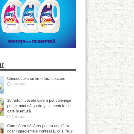
LE
Cheesecake cu lime fără coacere
7 zile ago
10 farfurii vesele care îi pot convinge
pe cei mici să guste și alimentele pe
care le refuză
7 zile ago
Cum gătim sănătos pentru copii? Nu
doar ingredientele contează, ci și felul