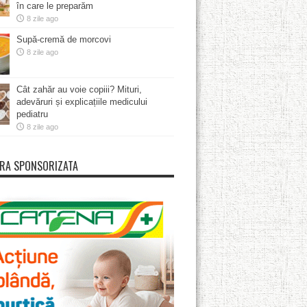
în care le preparăm
8 zile ago
Supă-cremă de morcovi
8 zile ago
Cât zahăr au voie copiii? Mituri,
adevăruri și explicațiile medicului
pediatru
8 zile ago
RA SPONSORIZATA