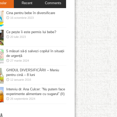
pular
Recent
Comments
Cina pentru bebe în diversificare
16 octombrie 2023
Ce pește îi este permis lui bebe?
20 iulie 2023
5 măsuri să-ți salvezi copilul în situații
de urgență
27 martie 2024
GHIDUL DIVERSIFICĂRII – Meniu
pentru cină – 8 luni
12 ianuarie 2016
Interviu dr. Ana Culcer: ”Nu putem face
experimente alimentare cu sugarul” (II)
26 septembrie 2024
MA