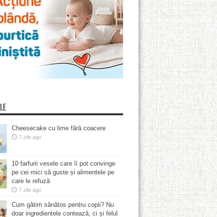
LE
Cheesecake cu lime fără coacere
7 zile ago
10 farfurii vesele care îi pot convinge
pe cei mici să guste și alimentele pe
care le refuză
7 zile ago
Cum gătim sănătos pentru copii? Nu
doar ingredientele contează, ci și felul