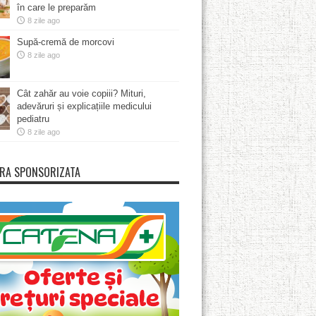
în care le preparăm
8 zile ago
Supă-cremă de morcovi
8 zile ago
Cât zahăr au voie copiii? Mituri,
adevăruri și explicațiile medicului
pediatru
8 zile ago
RA SPONSORIZATA