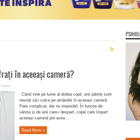
PSIHOL
frați în aceeași cameră?
 Views
Când vine pe lume al doilea copil, unii părinți sunt
nevoiți să-i culce pe amândoi în aceeași cameră.
Pare complicat, dar nu imposibil. În funcție de
vârsta și de anii care-i despart, copiii care împart
aceeași cameră pot avea ...
Read More »