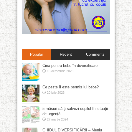
Popular
Recent
Comments
Cina pentru bebe în diversificare
16 octombrie 2023
Ce pește îi este permis lui bebe?
20 iulie 2023
5 măsuri să-ți salvezi copilul în situații
de urgență
27 martie 2024
GHIDUL DIVERSIFICĂRII – Meniu