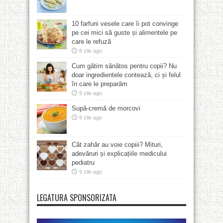
10 farfurii vesele care îi pot convinge
pe cei mici să guste și alimentele pe
care le refuză
8 zile ago
Cum gătim sănătos pentru copii? Nu
doar ingredientele contează, ci și felul
în care le preparăm
9 zile ago
Supă-cremă de morcovi
9 zile ago
Cât zahăr au voie copiii? Mituri,
adevăruri și explicațiile medicului
pediatru
9 zile ago
LEGATURA SPONSORIZATA