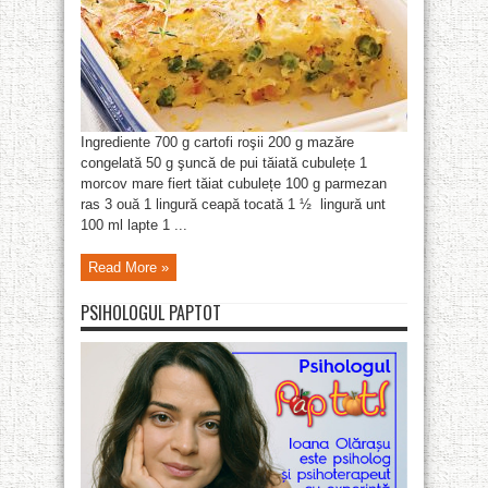
Ingrediente 700 g cartofi roşii 200 g mazăre
congelată 50 g şuncă de pui tăiată cubulețe 1
morcov mare fiert tăiat cubulețe 100 g parmezan
ras 3 ouă 1 lingură ceapă tocată 1 ½ lingură unt
100 ml lapte 1 ...
Read More »
PSIHOLOGUL PAPTOT