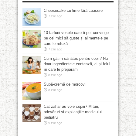
Cheesecake cu lime fără coacere
7 zile ago
10 farfurii vesele care îi pot convinge
pe cei mici să guste și alimentele pe
care le refuză
7 zile ago
Cum gătim sănătos pentru copii? Nu
doar ingredientele contează, ci și felul
în care le preparăm
8 zile ago
Supă-cremă de morcovi
8 zile ago
Cât zahăr au voie copiii? Mituri,
adevăruri și explicațiile medicului
pediatru
9 zile ago