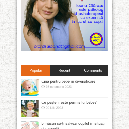
Popular
Recent
Comments
Cina pentru bebe în diversificare
16 octombrie 2023
Ce pește îi este permis lui bebe?
20 iulie 2023
5 măsuri să-ți salvezi copilul în situații
de urgență