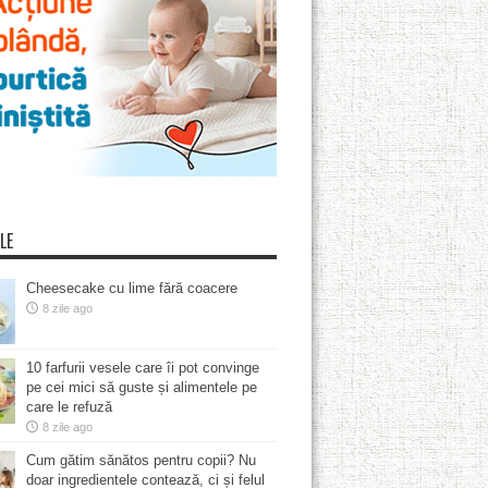
LE
Cheesecake cu lime fără coacere
8 zile ago
10 farfurii vesele care îi pot convinge
pe cei mici să guste și alimentele pe
care le refuză
8 zile ago
Cum gătim sănătos pentru copii? Nu
doar ingredientele contează, ci și felul