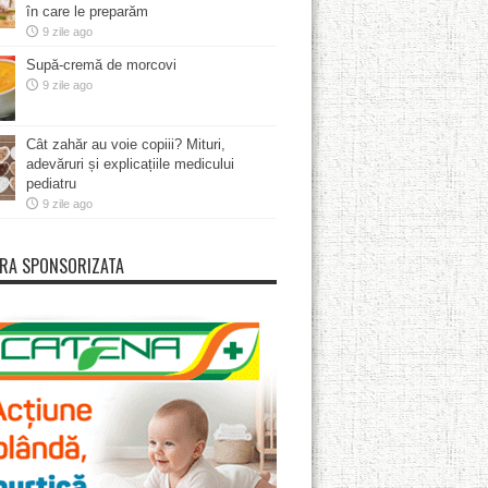
în care le preparăm
9 zile ago
Supă-cremă de morcovi
9 zile ago
Cât zahăr au voie copiii? Mituri,
adevăruri și explicațiile medicului
pediatru
9 zile ago
RA SPONSORIZATA