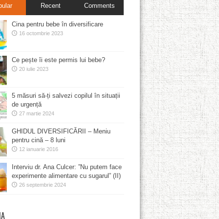
pular
Recent
Comments
Cina pentru bebe în diversificare
16 octombrie 2023
Ce pește îi este permis lui bebe?
20 iulie 2023
5 măsuri să-ți salvezi copilul în situații
de urgență
27 martie 2024
GHIDUL DIVERSIFICĂRII – Meniu
pentru cină – 8 luni
12 ianuarie 2016
Interviu dr. Ana Culcer: ”Nu putem face
experimente alimentare cu sugarul” (II)
26 septembrie 2024
MA