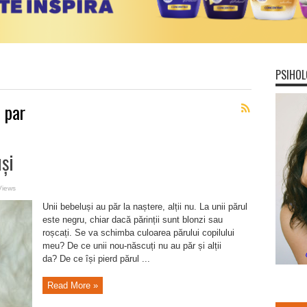
PSIHOL
 par
și
Views
Unii bebeluși au păr la naștere, alții nu. La unii părul
este negru, chiar dacă părinții sunt blonzi sau
roșcați. Se va schimba culoarea părului copilului
meu? De ce unii nou-născuți nu au păr și alții
da? De ce își pierd părul ...
Read More »