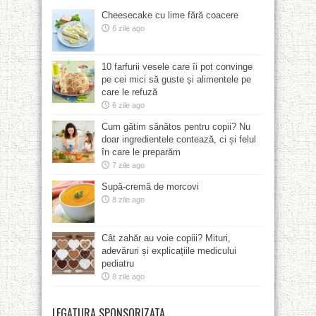
Cheesecake cu lime fără coacere
6 zile ago
10 farfurii vesele care îi pot convinge
pe cei mici să guste și alimentele pe
care le refuză
6 zile ago
Cum gătim sănătos pentru copii? Nu
doar ingredientele contează, ci și felul
în care le preparăm
7 zile ago
Supă-cremă de morcovi
8 zile ago
Cât zahăr au voie copiii? Mituri,
adevăruri și explicațiile medicului
pediatru
8 zile ago
LEGATURA SPONSORIZATA