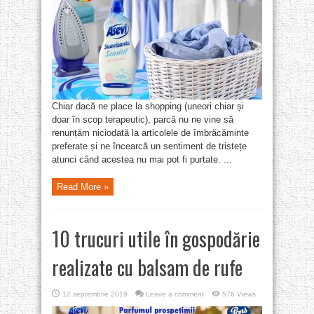
Chiar dacă ne place la shopping (uneori chiar și
doar în scop terapeutic), parcă nu ne vine să
renunțăm niciodată la articolele de îmbrăcăminte
preferate și ne încearcă un sentiment de tristețe
atunci când acestea nu mai pot fi purtate. ...
Read More »
10 trucuri utile în gospodărie
realizate cu balsam de rufe
12 septembrie 2019
Leave a comment
576 Views