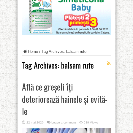
Home
/
Tag Archives: balsam rufe
Tag Archives:
balsam rufe
Află ce greșeli îți
deteriorează hainele și evită-
le
22 mai 2020
Leave a comment
539 Views