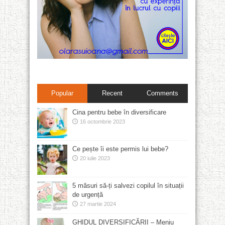
Popular
Recent
Comments
Cina pentru bebe în diversificare
16 octombrie 2023
Ce pește îi este permis lui bebe?
20 iulie 2023
5 măsuri să-ți salvezi copilul în situații
de urgență
27 martie 2024
GHIDUL DIVERSIFICĂRII – Meniu