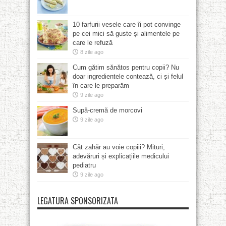
10 farfurii vesele care îi pot convinge
pe cei mici să guste și alimentele pe
care le refuză
8 zile ago
Cum gătim sănătos pentru copii? Nu
doar ingredientele contează, ci și felul
în care le preparăm
9 zile ago
Supă-cremă de morcovi
9 zile ago
Cât zahăr au voie copiii? Mituri,
adevăruri și explicațiile medicului
pediatru
9 zile ago
LEGATURA SPONSORIZATA