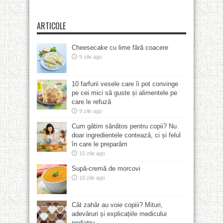
ARTICOLE
Cheesecake cu lime fără coacere
9 zile ago
10 farfurii vesele care îi pot convinge
pe cei mici să guste și alimentele pe
care le refuză
9 zile ago
Cum gătim sănătos pentru copii? Nu
doar ingredientele contează, ci și felul
în care le preparăm
10 zile ago
Supă-cremă de morcovi
10 zile ago
Cât zahăr au voie copiii? Mituri,
adevăruri și explicațiile medicului
pediatru