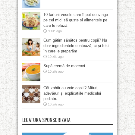
10 farfurii vesele care îi pot convinge
pe cei mici să guste și alimentele pe
care le refuză
9 zile ago
Cum gătim sănătos pentru copii? Nu
doar ingredientele contează, ci și felul
în care le preparăm
10 zile ago
Supă-cremă de morcovi
10 zile ago
Cât zahăr au voie copiii? Mituri,
adevăruri și explicațiile medicului
pediatru
10 zile ago
LEGATURA SPONSORIZATA