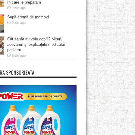
în care le preparăm
9 zile ago
Supă-cremă de morcovi
9 zile ago
Cât zahăr au voie copiii? Mituri,
adevăruri și explicațiile medicului
pediatru
9 zile ago
RA SPONSORIZATA