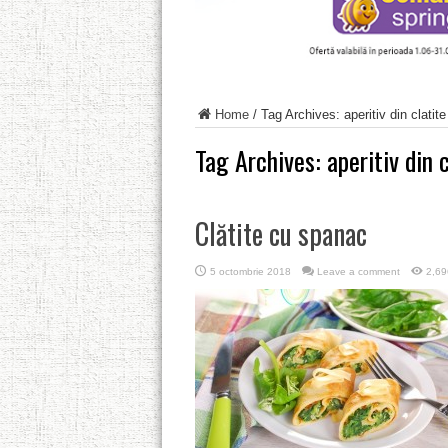
Home
/
Tag Archives: aperitiv din clatite
Tag Archives:
aperitiv din 
Clătite cu spanac
5 octombrie 2018
Leave a comment
2,69