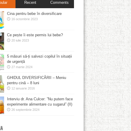
pular
Recent
Comments
Cina pentru bebe în diversificare
16 octombrie 2023
Ce pește îi este permis lui bebe?
20 iulie 2023
5 măsuri să-ți salvezi copilul în situații
de urgență
27 martie 2024
GHIDUL DIVERSIFICĂRII – Meniu
pentru cină – 8 luni
12 ianuarie 2016
Interviu dr. Ana Culcer: ”Nu putem face
experimente alimentare cu sugarul” (II)
26 septembrie 2024
MA