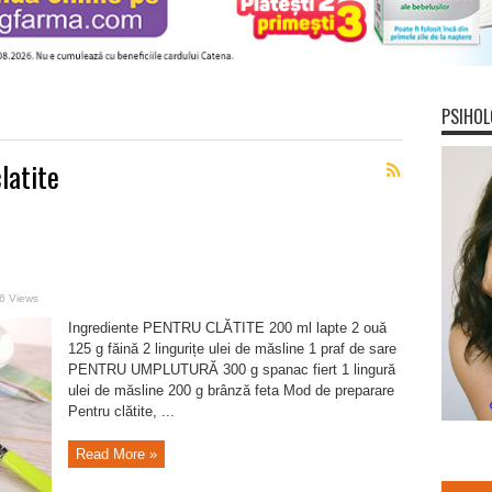
PSIHOL
clatite
6 Views
Ingrediente PENTRU CLĂTITE 200 ml lapte 2 ouă
125 g făină 2 lingurițe ulei de măsline 1 praf de sare
PENTRU UMPLUTURĂ 300 g spanac fiert 1 lingură
ulei de măsline 200 g brânză feta Mod de preparare
Pentru clătite, ...
Read More »