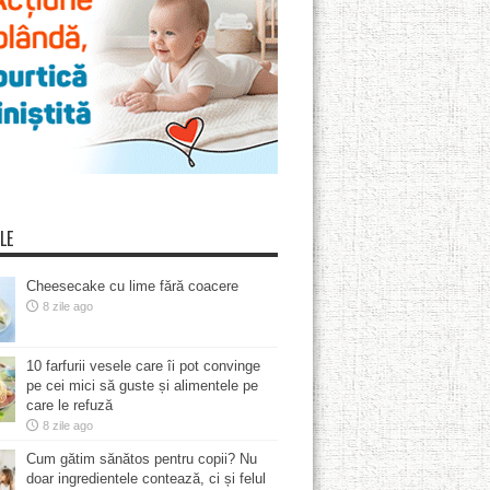
LE
Cheesecake cu lime fără coacere
8 zile ago
10 farfurii vesele care îi pot convinge
pe cei mici să guste și alimentele pe
care le refuză
8 zile ago
Cum gătim sănătos pentru copii? Nu
doar ingredientele contează, ci și felul