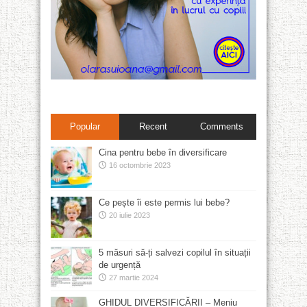
Popular
Recent
Comments
Cina pentru bebe în diversificare
16 octombrie 2023
Ce pește îi este permis lui bebe?
20 iulie 2023
5 măsuri să-ți salvezi copilul în situații
de urgență
27 martie 2024
GHIDUL DIVERSIFICĂRII – Meniu