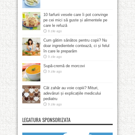
10 farfurii vesele care îi pot convinge
pe cei mici să guste și alimentele pe
care le refuză
8 zile ago
Cum gătim sănătos pentru copii? Nu
doar ingredientele contează, ci și felul
în care le preparăm
9 zile ago
Supă-cremă de morcovi
9 zile ago
Cât zahăr au voie copiii? Mituri,
adevăruri și explicațiile medicului
pediatru
9 zile ago
LEGATURA SPONSORIZATA