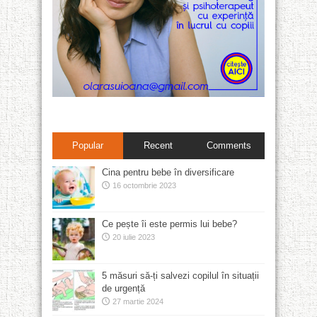
Popular
Recent
Comments
Cina pentru bebe în diversificare
16 octombrie 2023
Ce pește îi este permis lui bebe?
20 iulie 2023
5 măsuri să-ți salvezi copilul în situații
de urgență
27 martie 2024