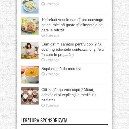
6 zile ago
10 farfurii vesele care îi pot convinge
pe cei mici să guste și alimentele pe
care le refuză
6 zile ago
Cum gătim sănătos pentru copii? Nu
doar ingredientele contează, ci și felul
în care le preparăm
7 zile ago
Supă-cremă de morcovi
7 zile ago
Cât zahăr au voie copiii? Mituri,
adevăruri și explicațiile medicului
pediatru
7 zile ago
LEGATURA SPONSORIZATA