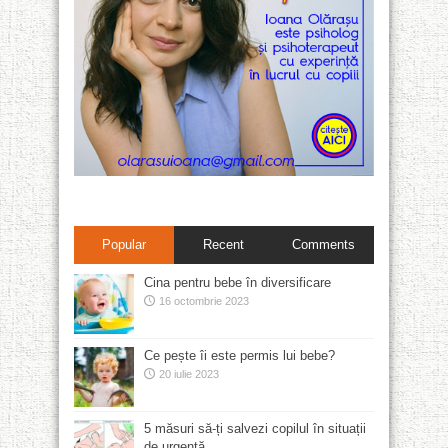
Popular
Recent
Comments
Cina pentru bebe în diversificare
16 octombrie 2023
Ce pește îi este permis lui bebe?
20 iulie 2023
5 măsuri să-ți salvezi copilul în situații
de urgență