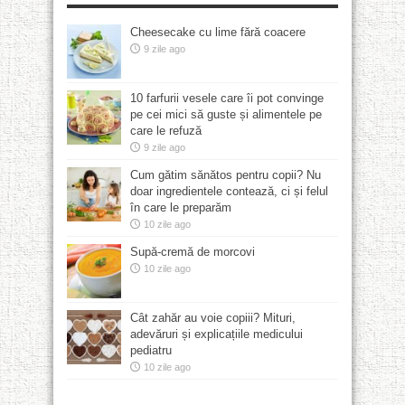
Cheesecake cu lime fără coacere
9 zile ago
10 farfurii vesele care îi pot convinge
pe cei mici să guste și alimentele pe
care le refuză
9 zile ago
Cum gătim sănătos pentru copii? Nu
doar ingredientele contează, ci și felul
în care le preparăm
10 zile ago
Supă-cremă de morcovi
10 zile ago
Cât zahăr au voie copiii? Mituri,
adevăruri și explicațiile medicului
pediatru
10 zile ago