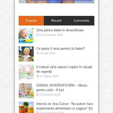
Popular
Recent
Comments
Cina pentru bebe în diversificare
16 octombrie 2023
Ce pește îi este permis lui bebe?
20 iulie 2023
5 măsuri să-ți salvezi copilul în situații
de urgență
27 martie 2024
GHIDUL DIVERSIFICĂRII – Meniu
pentru cină – 8 luni
12 ianuarie 2016
Interviu dr. Ana Culcer: ”Nu putem face
experimente alimentare cu sugarul” (II)