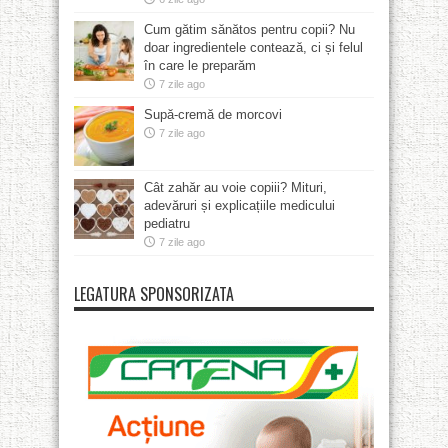
Cum gătim sănătos pentru copii? Nu
doar ingredientele contează, ci și felul
în care le preparăm
7 zile ago
Supă-cremă de morcovi
7 zile ago
Cât zahăr au voie copiii? Mituri,
adevăruri și explicațiile medicului
pediatru
7 zile ago
LEGATURA SPONSORIZATA