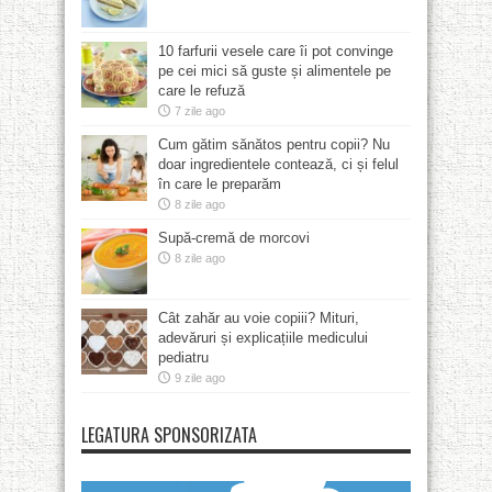
10 farfurii vesele care îi pot convinge
pe cei mici să guste și alimentele pe
care le refuză
7 zile ago
Cum gătim sănătos pentru copii? Nu
doar ingredientele contează, ci și felul
în care le preparăm
8 zile ago
Supă-cremă de morcovi
8 zile ago
Cât zahăr au voie copiii? Mituri,
adevăruri și explicațiile medicului
pediatru
9 zile ago
LEGATURA SPONSORIZATA