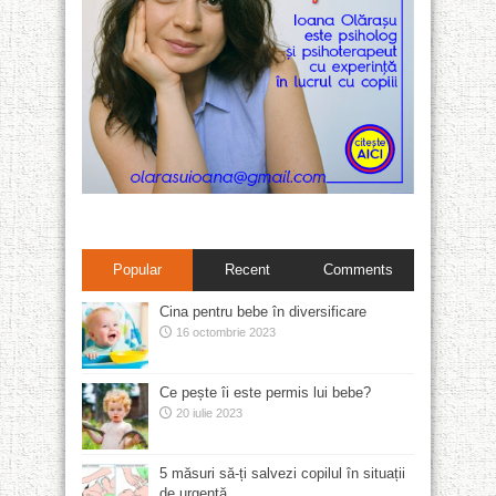
Popular
Recent
Comments
Cina pentru bebe în diversificare
16 octombrie 2023
Ce pește îi este permis lui bebe?
20 iulie 2023
5 măsuri să-ți salvezi copilul în situații
de urgență