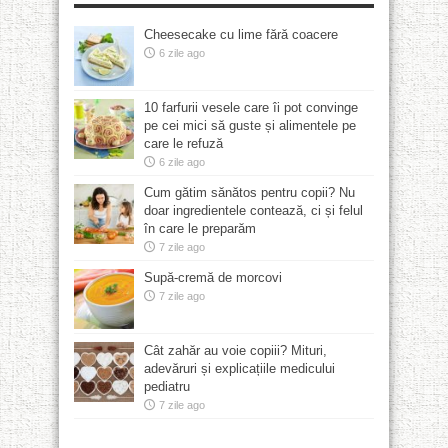
Cheesecake cu lime fără coacere
6 zile ago
10 farfurii vesele care îi pot convinge
pe cei mici să guste și alimentele pe
care le refuză
6 zile ago
Cum gătim sănătos pentru copii? Nu
doar ingredientele contează, ci și felul
în care le preparăm
7 zile ago
Supă-cremă de morcovi
7 zile ago
Cât zahăr au voie copiii? Mituri,
adevăruri și explicațiile medicului
pediatru
7 zile ago