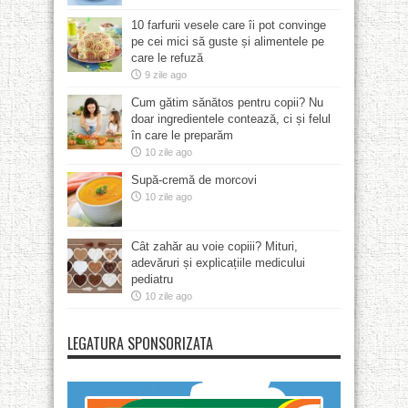
10 farfurii vesele care îi pot convinge
pe cei mici să guste și alimentele pe
care le refuză
9 zile ago
Cum gătim sănătos pentru copii? Nu
doar ingredientele contează, ci și felul
în care le preparăm
10 zile ago
Supă-cremă de morcovi
10 zile ago
Cât zahăr au voie copiii? Mituri,
adevăruri și explicațiile medicului
pediatru
10 zile ago
LEGATURA SPONSORIZATA