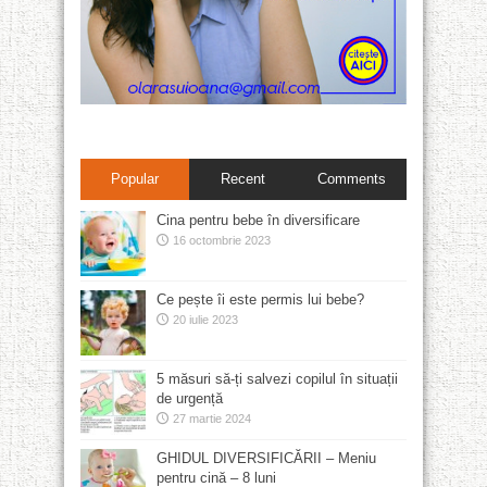
Popular
Recent
Comments
Cina pentru bebe în diversificare
16 octombrie 2023
Ce pește îi este permis lui bebe?
20 iulie 2023
5 măsuri să-ți salvezi copilul în situații
de urgență
27 martie 2024
GHIDUL DIVERSIFICĂRII – Meniu
pentru cină – 8 luni