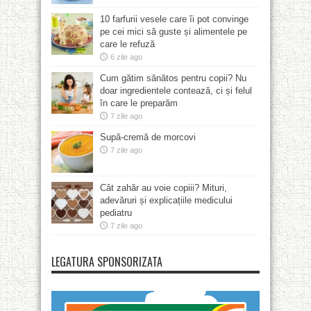
10 farfurii vesele care îi pot convinge
pe cei mici să guste și alimentele pe
care le refuză
6 zile ago
Cum gătim sănătos pentru copii? Nu
doar ingredientele contează, ci și felul
în care le preparăm
7 zile ago
Supă-cremă de morcovi
7 zile ago
Cât zahăr au voie copiii? Mituri,
adevăruri și explicațiile medicului
pediatru
7 zile ago
LEGATURA SPONSORIZATA