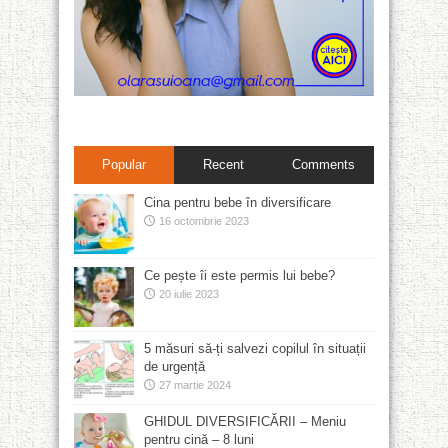
Popular
Recent
Comments
Cina pentru bebe în diversificare
16 octombrie 2023
Ce pește îi este permis lui bebe?
20 iulie 2023
5 măsuri să-ți salvezi copilul în situații
de urgență
27 martie 2024
GHIDUL DIVERSIFICĂRII – Meniu
pentru cină – 8 luni